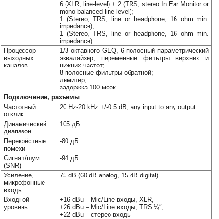
6 (XLR, line-level) + 2 (TRS, stereo In Ear Monitor or
mono balanced line-level);
1 (Stereo, TRS, line or headphone, 16 ohm min.
impedance);
1 (Stereo, TRS, line or headphone, 16 ohm min.
impedance)
Процессор
1/3 октавного GEQ, 6-полосный параметрический
выходных
эквалайзер, переменные фильтры верхних и
каналов
нижних частот;
8-полосные фильтры обратной;
лимитер;
задержка 100 мсек
Подключение, разъемы
Частотный
20 Hz-20 kHz +/-0.5 dB, any input to any output
отклик
Динамический
105 дБ
диапазон
Перекрёстные
-80 дБ
помехи
Сигнал/шум
-94 дБ
(SNR)
Усиление,
75 dB (60 dB analog, 15 dB digital)
микрофонные
входы
Входной
+16 dBu – Mic/Line входы, XLR,
уровень
+26 dBu – Mic/Line входы, TRS ¼″,
+22 dBu – стерео входы