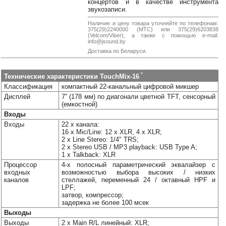
концертов и в качестве инструмента
Наши
звукозаписи.
группы
Наличие и цену товара уточняйте по телефонам:
в
375(29)2240000 (МТС) или 375(29)6203838
соцсетях:
(Velcom/Viber), а также с помощью e-mail:
info@jsound.by
Доставка по Беларуси.
*
Технические характеристики TouchMix-16
Классификация
компактный 22-канальный цифровой микшер
Дисплей
7” (178 мм) по диагонали цветной TFT, сенсорный
(емкостной)
Входы
Входы
22 x канала:
16 x Mic/Line: 12 x XLR, 4 x XLR;
2 x Line Stereo: 1/4" TRS;
2 x Stereo USB / MP3 playback: USB Type A;
1 x Talkback: XLR
Процессор
4-х полосный параметрический эквалайзер с
входных
возможностью выбора высоких / низких
каналов
стеллажей, переменный 24 / октавный HPF и
LPF;
затвор, компрессор;
задержка не более 100 мсек
Выходы
Выходы
2 x Main R/L линейный: XLR;