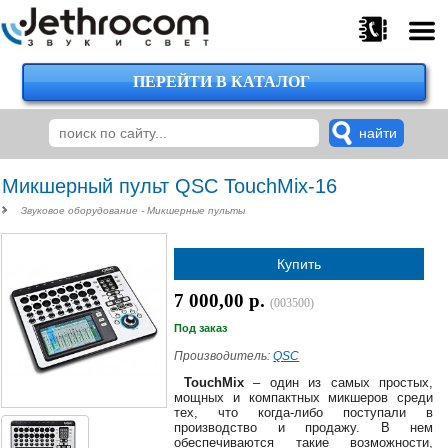
ПЕРЕЙТИ В КАТАЛОГ
375
29
224-
00-
00
Микшерный пульт QSC TouchMix-16
Звуковое оборудование - Микшерные пульты
375
Купить
29
620-
7 000,00 р.
(003500)
38-
38
Под заказ
Производитель:
QSC
TouchMix
– один из самых простых,
мощных и компактных микшеров среди
375
тех, что когда-либо поступали в
29
производство и продажу. В нем
620-
обеспечиваются такие возможности,