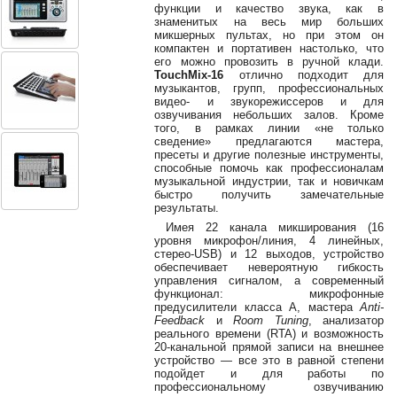
38-
функции и качество звука, как в
знаменитых на весь мир больших
38
микшерных пультах, но при этом он
компактен и портативен настолько, что
его можно провозить в ручной клади.
TouchMix-16
отлично подходит для
музыкантов, групп, профессиональных
8
видео- и звукорежиссеров и для
0162
озвучивания небольших залов. Кроме
25-
того, в рамках линии «не только
38-
сведение» предлагаются мастера,
пресеты и другие полезные инструменты,
38
способные помочь как профессионалам
музыкальной индустрии, так и новичкам
быстро получить замечательные
результаты.
jsound.by
Имея 22 канала микширования (16
уровня микрофон/линия, 4 линейных,
стерео-USB) и 12 выходов, устройство
обеспечивает невероятную гибкость
управления сигналом, а современный
jsoundby
функционал: микрофонные
предусилители класса A, мастера
Anti-
Feedback
и
Room Tuning
, анализатор
реального времени (RTA) и возможность
20-канальной прямой записи на внешнее
info@jsound
устройство — все это в равной степени
подойдет и для работы по
профессиональному озвучиванию