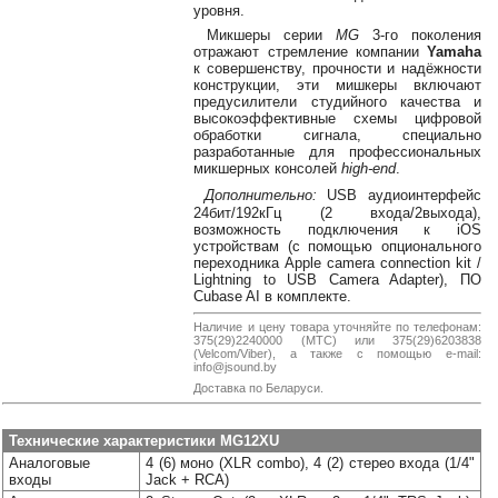
38-
уровня.
38
Микшеры серии
MG
3-го поколения
отражают стремление компании
Yamaha
к совершенству, прочности и надёжности
конструкции, эти мишкеры включают
предусилители студийного качества и
8
высокоэффективные схемы цифровой
0162
обработки сигнала, специально
разработанные для профессиональных
25-
микшерных консолей
high-end
.
38-
38
Дополнительно:
USB аудиоинтерфейс
24бит/192кГц (2 входа/2выхода),
возможность подключения к iOS
устройствам (с помощью опционального
переходника Apple camera connection kit /
jsound.by
Lightning to USB Camera Adapter), ПО
Cubase AI в комплекте.
Наличие и цену товара уточняйте по телефонам:
375(29)2240000 (МТС) или 375(29)6203838
(Velcom/Viber), а также с помощью e-mail:
jsoundby
info@jsound.by
Доставка по Беларуси.
Технические характеристики MG12XU
info@jsound
Аналоговые
4 (6) моно (XLR combo), 4 (2) стерео входа (1/4"
входы
Jack + RCA)