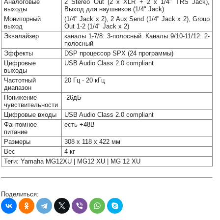
Аналоговые
2 Stereo Out (2 x XLR + 2 x 1/4" TRS Jack),
Наши
выходы
Выход для наушников (1/4" Jack)
группы
Мониторный
(1/4" Jack x 2), 2 Aux Send (1/4" Jack х 2), Group
в
выход
Out 1-2 (1/4" Jack x 2)
соцсетях:
Эквалайзер
каналы 1-7/8: 3-полосный. Каналы 9/10-11/12: 2-
полосный
Эффекты
DSP процессор SPX (24 программы)
Цифровые
USB Audio Class 2.0 compliant
выходы
Частотный
20 Гц - 20 кГц
диапазон
Понижение
-26дБ
чувствительности
Цифровые входы
USB Audio Class 2.0 compliant
Фантомное
есть +48В
питание
Размеры
308 x 118 x 422 мм
Вес
4 кг
Теги: Yamaha MG12XU | MG12 XU | MG 12 XU
Поделиться: