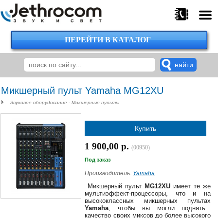
ПЕРЕЙТИ В КАТАЛОГ
375
29
224-
00-
00
Микшерный пульт Yamaha MG12XU
Звуковое оборудование - Микшерные пульты
375
Купить
29
620-
1 900,00 р.
(00950)
38-
38
Под заказ
Производитель:
Yamaha
Микшерный пульт
MG12XU
имеет те же
мультиэффект-процессоры, что и на
375
высококлассных микшерных пультах
29
Yamaha
, чтобы вы могли поднять
620-
качество своих миксов до более высокого