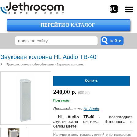
ПЕРЕЙТИ В КАТАЛОГ
375
29
224-
00-
00
Звуковая колонна HL Audio TB-40
Трансляционное оборудование - Звуковые колонны
375
Купить
29
620-
240,00 р.
(00120)
38-
38
Под заказ
Производитель:
HL Audio
HL Audio TB-40
- всепогодная
акустическая система. Выполнена в
375
белом цвете.
29
620-
Наличие и цену товара уточняйте по телефонам: