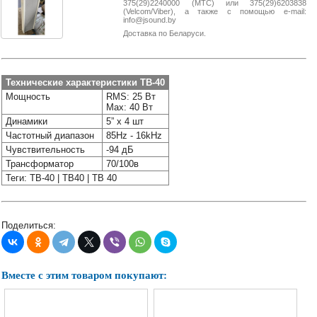
375(29)2240000 (МТС) или 375(29)6203838
38-
(Velcom/Viber), а также с помощью e-mail:
38
info@jsound.by
Доставка по Беларуси.
8
Технические характеристики TB-40
0162
Мощность
RMS: 25 Вт
25-
Max: 40 Вт
38-
Динамики
5” х 4 шт
38
Частотный диапазон
85Hz - 16kHz
Чувствительность
-94 дБ
Трансформатор
70/100в
jsound.by
Теги: ТВ-40 | TB40 | TB 40
Поделиться:
jsoundby
Вместе с этим товаром покупают:
info@jsound