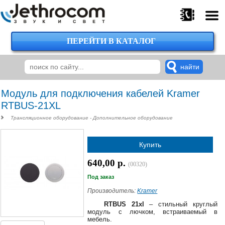
ПЕРЕЙТИ В КАТАЛОГ
375
29
224-
00-
00
Модуль для подключения кабелей Kramer
RTBUS-21XL
Трансляционное оборудование - Дополнительное оборудование
375
29
Купить
620-
38-
640,00 р.
38
(00320)
Под заказ
Производитель:
Kramer
375
RTBUS 21xl
– стильный круглый
29
модуль с лючком, встраиваемый в
мебель.
620-