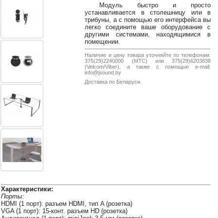
38-
Модуль быстро и просто
устанавливается в столешницу или в
38
трибуны, а с помощью его интерфейса вы
легко соедините ваше оборудование с
другими системами, находящимися в
помещении.
8
Наличие и цену товара уточняйте по телефонам:
0162
375(29)2240000 (МТС) или 375(29)6203838
(Velcom/Viber), а также с помощью e-mail:
25-
info@jsound.by
38-
Доставка по Беларуси.
38
jsound.by
jsoundby
Характеристики:
info@jsound
Порты:
HDMI (1 порт): разъем HDMI, тип A (розетка)
VGA (1 порт): 15-конт. разъем HD (розетка)