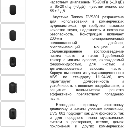
частотным диапазоном 75‑20 кГц (–10 дБ)
38-
и 85‑20 кГц (–3 дБ), чувствительностью
38
88 ± 2 дБ.
Акустика Tannoy DVS801 разработана
для использования в коммерческих
аудиосистемах, где требуется высокое
8
качество звука, надежность и пожарная
безопасность. Конструкция включает
0162
200‑мм полипропиленовый
25-
полнополосный драйвер,
38-
обеспечивающий мощное и
38
сбалансированное воспроизведение
низких частот, а также 1‑дюймовый
твитер с мягким куполом, охлаждаемый
ферро-жидкостью, для чистых и
детализированных высоких частот.
jsound.by
Корпус выполнен из ультразащищенного
ABS по стандарту UL 94‑V0, что
гарантирует долговечность и
устойчивость к внешним воздействиям, а
защитная алюминиевая решетка
jsoundby
эффективно препятствует попаданию
пыли.
Благодаря широкому частотному
диапазону и низким уровням искажений,
DVS 801 подходит как для фонового, так
info@jsound
и для переднего плана музыкальных
систем в ресторанах, отелях, домах
поклонения и других коммерческих