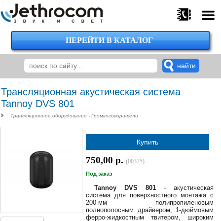
ПЕРЕЙТИ В КАТАЛОГ
375
29
224-
00-
00
Трансляционная акустическая система
Tannoy DVS 801
Трансляционное оборудование - Громкоговорители
375
29
Купить
620-
38-
750,00 р.
38
(00375)
Под заказ
Tannoy DVS 801
- акустическая
система для поверхностного монтажа с
375
200‑мм полипропиленовым
29
полнополосным драйвером, 1‑дюймовым
620-
ферро-жидкостным твитером, широким