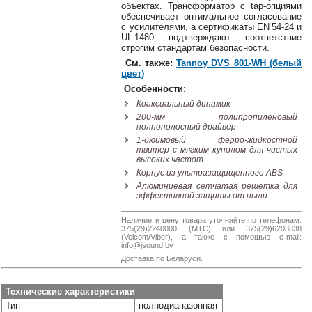
объектах. Трансформатор с tap-опциями
Наши
обеспечивает оптимальное согласование
группы
с усилителями, а сертификаты EN 54‑24 и
в
UL 1480 подтверждают соответствие
соцсетях:
строгим стандартам безопасности.
См. также:
Tannoy DVS 801-WH (белый
цвет)
Особенности:
Коаксиальный динамик
200‑мм полипропиленовый
полнополосный драйвер
1‑дюймовый ферро-жидкостной
твитер с мягким куполом для чистых
высоких частот
Корпус из ультразащищенного ABS
Алюминиевая сетчатая решетка для
эффективной защиты от пыли
Наличие и цену товара уточняйте по телефонам:
375(29)2240000 (МТС) или 375(29)6203838
(Velcom/Viber), а также с помощью e-mail:
info@jsound.by
Доставка по Беларуси.
Технические характеристики
Тип
полнодиапазонная