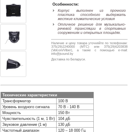
38-
Особенности:
38
Корпус выполнен из прочного
пластика способного выдержать
жесткие климатические условия
Отличное решение для музыкально-
речевой трансляции в спортивных
8
сооружениях и открытых площадях.
0162
25-
Наличие и цену товара уточняйте по телефонам:
38-
375(29)2240000 (МТС) или 375(29)6203838
(Velcom/Viber), а также с помощью e-mail:
38
info@jsound.by
Доставка по Беларуси.
jsound.by
Технические характеристики
jsoundby
Трансформатор
100 В
Уровень входного сигнала
70 В - 140 В
Мощность
150 Вт
Чувствительность (1 м, 1 Вт)
104 дБ
info@jsound
Звуковое давление (1 м)
130 дБ
Частотный диапазон
120 – 18 000 Гц