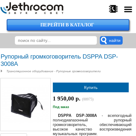
ПЕРЕЙТИ В КАТАЛОГ
375
29
224-
00-
00
Рупорный громкоговоритель DSPPA DSP-
3008A
Трансляционное оборудование - Рупорные громкоговорители
375
29
Купить
620-
38-
1 950,00 р.
38
(00975)
Под заказ
DSPPA DSP-3008A
- всепогодный
полнодиапазонный рупорный
375
громкоговоритель, обеспечивающий
29
высокое качество воспроизведения
620-
музыкальных программ.