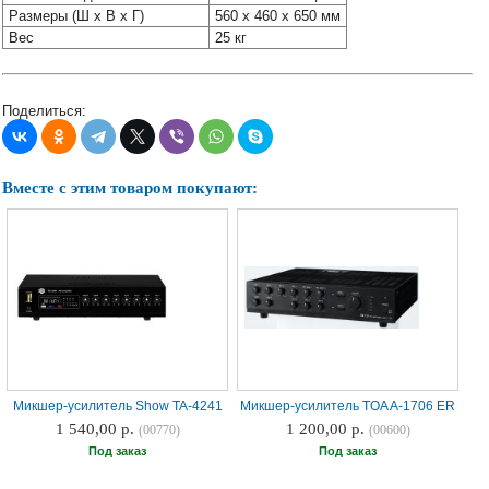
Наши
Размеры (Ш x В x Г)
560 х 460 х 650 мм
группы
Вес
25 кг
в
соцсетях:
Поделиться:
Вместе с этим товаром покупают:
Микшер-усилитель Show TA-4241
Микшер-усилитель TOA A-1706 ER
1 540,00 р.
1 200,00 р.
(00770)
(00600)
Под заказ
Под заказ