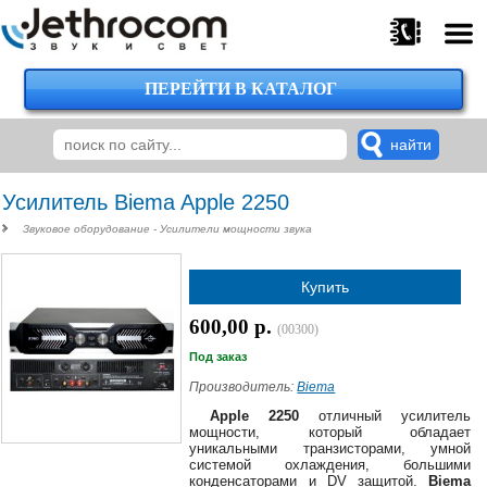
ПЕРЕЙТИ В КАТАЛОГ
375
29
224-
00-
00
Усилитель Biema Apple 2250
Звуковое оборудование - Усилители мощности звука
375
Купить
29
620-
600,00 р.
(00300)
38-
38
Под заказ
Производитель:
Biema
Apple 2250
отличный усилитель
мощности, который обладает
375
уникальными транзисторами, умной
29
системой охлаждения, большими
620-
конденсаторами и DV защитой.
Biema