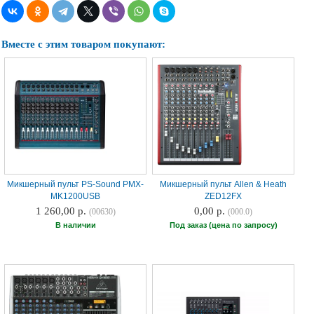
Наши
группы
в
Вместе с этим товаром покупают:
соцсетях:
Микшерный пульт PS-Sound PMX-
Микшерный пульт Allen & Heath
MK1200USB
ZED12FX
1 260,00 р.
0,00 р.
(00630)
(000.0)
В наличии
Под заказ (цена по запросу)