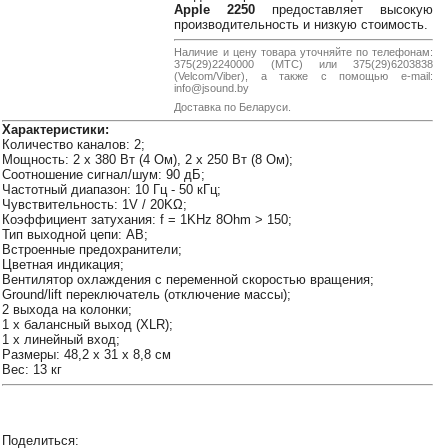
38-
Apple 2250
предоставляет высокую
производительность и низкую стоимость.
38
Наличие и цену товара уточняйте по телефонам:
375(29)2240000 (МТС) или 375(29)6203838
(Velcom/Viber), а также с помощью e-mail:
info@jsound.by
8
Доставка по Беларуси.
0162
Характеристики:
25-
Количество каналов: 2;
38-
Мощность: 2 х 380 Вт (4 Ом), 2 х 250 Вт (8 Ом);
Соотношение сигнал/шум: 90 дБ;
38
Частотный диапазон: 10 Гц - 50 кГц;
Чувствительность: 1V / 20KΩ;
Коэффициент затухания: f = 1KHz 8Ohm > 150;
Тип выходной цепи: AB;
Встроенные предохранители;
jsound.by
Цветная индикация;
Вентилятор охлаждения с переменной скоростью вращения;
Ground/lift переключатель (отключение массы);
2 выхода на колонки;
1 х балансный выход (XLR);
jsoundby
1 х линейный вход;
Размеры: 48,2 x 31 x 8,8 см
Вес: 13 кг
info@jsound
Поделиться: