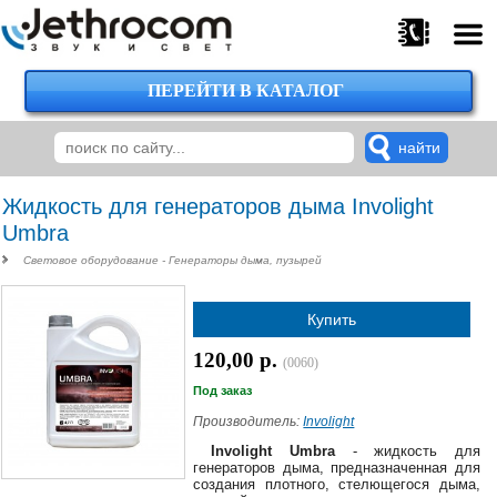
ПЕРЕЙТИ В КАТАЛОГ
375
29
224-
00-
00
Жидкость для генераторов дыма Involight
Umbra
Световое оборудование - Генераторы дыма, пузырей
375
29
Купить
620-
38-
120,00 р.
38
(0060)
Под заказ
Производитель:
Involight
375
Involight Umbra
- жидкость для
29
генераторов дыма, предназначенная для
создания плотного, стелющегося дыма,
620-