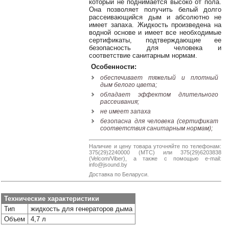
который не поднимается высоко от пола.
38-
Она позволяет получить белый долго
38
рассеивающийся дым и абсолютно не
имеет запаха. Жидкость произведена на
водной основе и имеет все необходимые
сертификаты, подтверждающие ее
безопасность для человека и
8
соответствие санитарным нормам.
0162
Особенности:
25-
обеспечивает тяжелый и плотный
38-
дым белого цвета;
38
обладает эффектом длительного
рассеивания;
не имеет запаха
безопасна для человека (сертификат
jsound.by
соответствия санитарным нормам);
Наличие и цену товара уточняйте по телефонам:
375(29)2240000 (МТС) или 375(29)6203838
(Velcom/Viber), а также с помощью e-mail:
info@jsound.by
jsoundby
Доставка по Беларуси.
Технические характеристики
info@jsound
Тип
жидкость для генераторов дыма
Объем
4,7 л