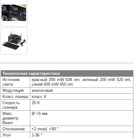
Наши
группы
в
соцсетях:
Технические характеристики
Источник
красный 200 mW 638 nm, зеленый 200 mW 520 nm,
света
синий 600 mW 450 nm
Модуляция
аналоговая
Класс лазера
класс 4
Скорость
20 K
сканера:
Макс.
Ø <5 мм
диаметр
Beam
Отклонение:
<2 mrad, <90 °
Угол
1-36 °