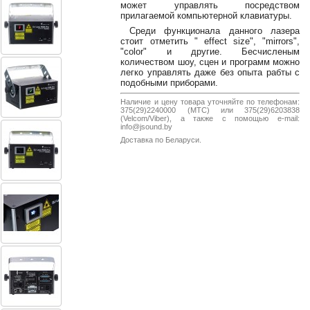
может управлять посредством
38-
прилагаемой компьютерной клавиатуры.
38
Среди функционала данного лазера
стоит отметить " effect size", "mirrors",
"color" и другие. Бесчисленым
количеством шоу, сцен и программ можно
8
легко управлять даже без опыта рабты с
подобными приборами.
0162
25-
Наличие и цену товара уточняйте по телефонам:
38-
375(29)2240000 (МТС) или 375(29)6203838
(Velcom/Viber), а также с помощью e-mail:
38
info@jsound.by
Доставка по Беларуси.
jsound.by
jsoundby
info@jsound