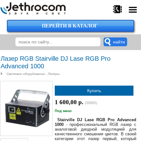
ПЕРЕЙТИ В КАТАЛОГ
375
29
224-
00-
00
Лазер RGB Stairville DJ Lase RGB Pro
Advanced 1000
Световое оборудование - Лазеры
375
29
Купить
620-
38-
1 600,00 р.
38
(00800)
Под заказ
Stairville DJ Lase RGB Pro Advanced
1000
- профессиональный RGB лазер с
375
аналоговой диодной модуляцией для
29
качественного смешения цветов. В своей
620-
категории этот лазер первый, который