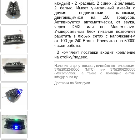
38-
каждый) - 2 красных, 2 синих, 2 зеленых,
2 белых. Имеет уникальный дизайн с
38
двумя подвижными планками,
двигающимися на 150 градусов.
Активируется автоматически, от звука,
через DMX или по Master-slave.
Универсальный блок питания позволяет
8
работать в любых сетях с напряжением
0162
от 100 до 240 Вольт. Рассчитан на 50000
25-
часов работы.
38-
В комплект поставки входит крепление
38
на стойку/подвес.
Наличие и цену товара уточняйте по телефонам:
375(29)2240000 (МТС) или 375(29)6203838
(Velcom/Viber), а также с помощью e-mail:
info@jsound.by
jsound.by
Доставка по Беларуси.
jsoundby
info@jsound