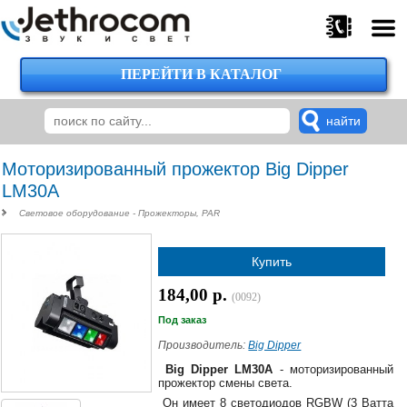
ПЕРЕЙТИ В КАТАЛОГ
375
29
224-
00-
00
Моторизированный прожектор Big Dipper
LM30A
Световое оборудование - Прожекторы, PAR
375
29
Купить
620-
38-
184,00 р.
38
(0092)
Под заказ
Производитель:
Big Dipper
375
Big Dipper LM30A
- моторизированный
29
прожектор смены света.
620-
Он имеет 8 светодиодов RGBW (3 Ватта