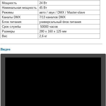
Мощность
24 Вт
Номинальная мощность
45 Вт
Режимы
авто / звук / DMX / Master-slave
Каналы DMX
7/13 каналов DMX
Блок питания
универсальный блок питания
Срок службы
50000 часов
Размеры
280 х 160 х 125 мм
Вес
2,6 кг
Видео