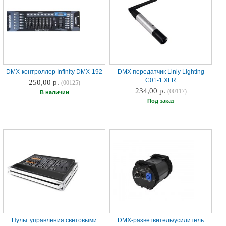
DMX-контроллер Infinity DMX-192
DMX передатчик Linly Lighting
C01-1 XLR
250,00 р.
(00125)
234,00 р.
(00117)
В наличии
Под заказ
Пульт управления световыми
DMX-разветвитель/усилитель