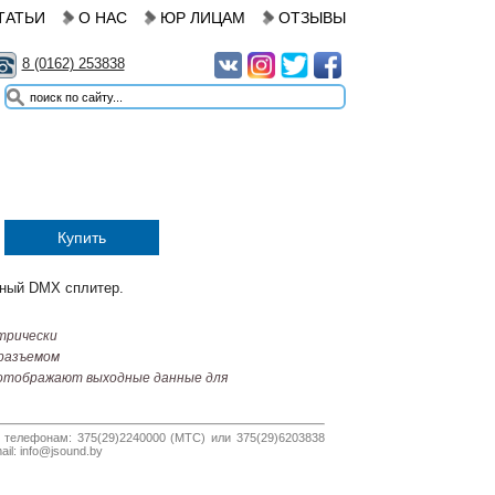
ТАТЬИ
О НАС
ЮР ЛИЦАМ
ОТЗЫВЫ
8 (0162) 253838
Купить
ный DMX сплитер.
трически
разъемом
отображают выходные данные для
 телефонам: 375(29)2240000 (МТС) или 375(29)6203838
il: info@jsound.by