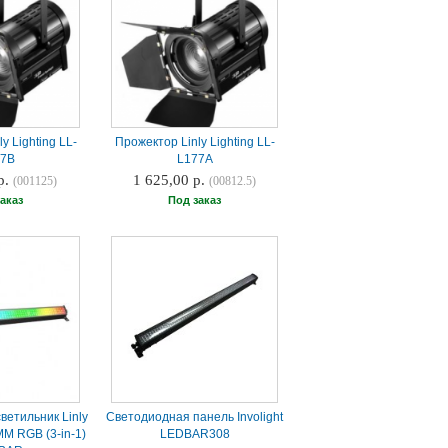
y Lighting LL-
Прожектор Linly Lighting LL-
77B
L177А
р.
1 625,00 р.
(001125)
(00812.5)
аказ
Под заказ
ветильник Linly
Светодиодная панель Involight
M RGB (3-in-1)
LEDBAR308