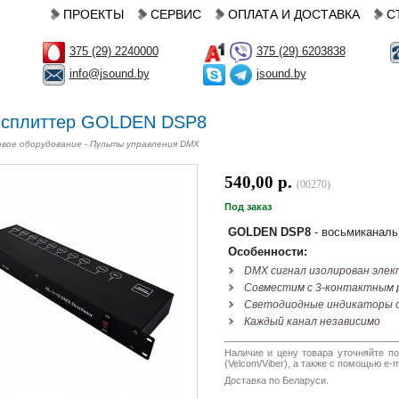
ПРОЕКТЫ
СЕРВИС
ОПЛАТА И ДОСТАВКА
С
375 (29) 2240000
375 (29) 6203838
info@jsound.by
jsound.by
сплиттер GOLDEN DSP8
вое оборудование - Пульты управления DMX
540,00 р.
(00270)
Под заказ
GOLDEN DSP8
- восьмиканаль
Особенности:
DMX сигнал изолирован элек
Совместим с 3-контактным 
Светодиодные индикаторы 
Каждый канал независимо
Наличие и цену товара уточняйте по
(Velcom/Viber), а также с помощью e-ma
Доставка по Беларуси.