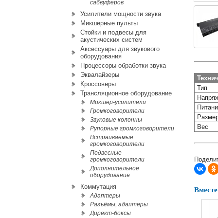
сабвуферов
Усилители мощности звука
Микшерные пульты
Стойки и подвесы для
акустических систем
Аксессуары для звукового
оборудования
Процессоры обработки звука
Эквалайзеры
Технич
Кроссоверы
Тип
Трансляционное оборудование
Напря
Микшер-усилители
Питани
Громкоговорители
Разме
Звуковые колонны
Вес
Рупорные громкоговорители
Встраиваемые
громкоговорители
Подвесные
Поделит
громкоговорители
Дополнительное
оборудование
Коммутация
Вместе
Адаптеры
Разъёмы, адаптеры
Директ-боксы