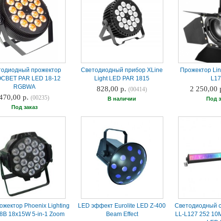
тодиодный прожектор
Светодиодный прибор XLine
Прожектор Linl
CBET PAR LED 18-12
Light LED PAR 1815
L1
RGBWA
828,00 р.
2 250,00 
(00414)
470,00 р.
(00235)
В наличии
Под з
Под заказ
ожектор Phoenix Lighting
LED эффект Eurolite LED Z-400
Светодиодный с
8B 18x15W 5-in-1 Zoom
Beam Effect
LL-L127 252 10M