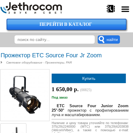
ПЕРЕЙТИ В КАТАЛОГ
375
29
224-
00-
00
Прожектор ETC Source Four Jr Zoom
Световое оборудование - Прожекторы, PAR
375
Купить
29
620-
1 650,00 р.
(00825)
38-
38
Под заказ
ETC Source Four Junior Zoom
25°-50°
прожектор с профилированием
луча и масштабированием.
375
Наличие и цену товара уточняйте по телефонам:
29
375(29)2240000 (МТС) или 375(29)6203838
620-
(Velcom/Viber), а также с помощью e-mail: