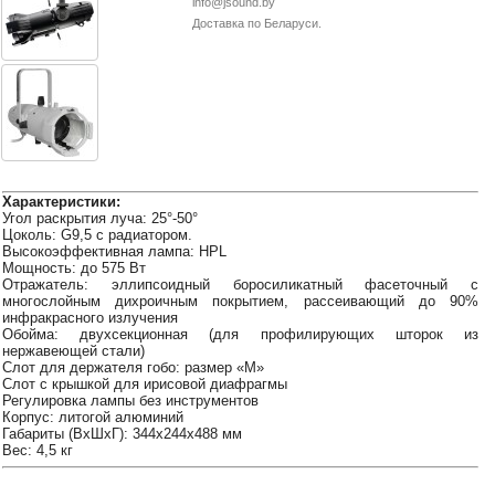
info@jsound.by
38-
Доставка по Беларуси.
38
8
0162
25-
38-
38
Характеристики:
Угол раскрытия луча: 25°-50°
Цоколь: G9,5 с радиатором.
Высокоэффективная лампа: HPL
Мощность: до 575 Вт
jsound.by
Отражатель: эллипсоидный боросиликатный фасеточный с
многослойным дихроичным покрытием, рассеивающий до 90%
инфракрасного излучения
Обойма: двухсекционная (для профилирующих шторок из
нержавеющей стали)
jsoundby
Слот для держателя гобо: размер «М»
Слот с крышкой для ирисовой диафрагмы
Регулировка лампы без инструментов
Корпус: литогой алюминий
Габариты (ВхШхГ): 344х244х488 мм
info@jsound
Вес: 4,5 кг