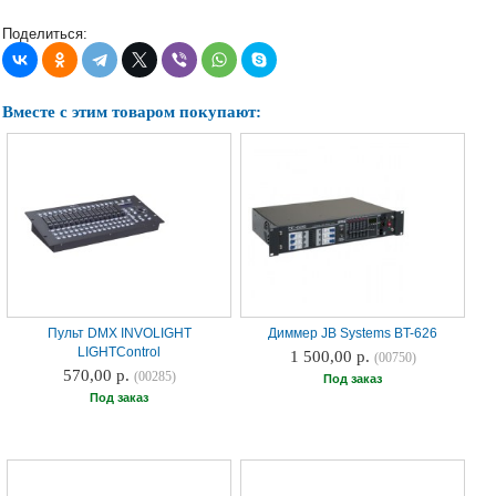
Наши
группы
Поделиться:
в
соцсетях:
Вместе с этим товаром покупают:
Пульт DMX INVOLIGHT
Диммер JB Systems BT-626
LIGHTControl
1 500,00 р.
(00750)
570,00 р.
(00285)
Под заказ
Под заказ